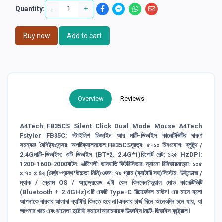
-
+
Quantity:
Buy now
Add to cart
Overview
Reviews
A4Tech FB35CS Silent Click Dual Mode Mouse A4Tech
Fstyler FB35C: স্টাইলিশ ডিজাইন আর মাল্টি-ডিভাইস কানেক্টিভিটির দারুণ
সমন্বয়! বৈশিষ্ট্যঃসেন্সর: অপটিক্যালমডেল:FB35CSদূরত্ব: ৫-১০ মিসংযোগ: ব্লুটুথ /
2.4Gমাল্টি-ডিভাইস: ৩টি ডিভাইস (BT*2, 2.4G*1)রিপোর্ট রেট: ১২৫ HzDPI:
1200-1600-2000বাটন: ৬টিশৈলী: ডানহাতি ফিটরিসিভার: ন্যানো রিসিভারমাত্রা: ১০৫
x ৭০ x ৪২ (দৈর্ঘ্য*প্রস্থ*উচ্চতা মিমি)ওজন: ৭৯ গ্রাম (ব্যাটারি সহ)সিস্টেম: উইন্ডোজ /
ম্যাক / ক্রোম OS / অ্যান্ড্রয়েড এটা কেন কিনবেন?ডুয়াল মোড কানেক্টিভিটি
(Bluetooth + 2.4GHz)এটি একটি Type-C রিচার্জেবল মাউস। এর মানে হলো
আপনাকে বারবার আলাদা ব্যাটারি কিনতে হবে না।একবার চার্জ দিলে অনেকদিন চলে যায়, যা
আপনার খরচ এবং ঝামেলা দুটোই কমাবে।আরামদায়ক ডিজাইন।মাল্টি-ডিভাইস কন্ট্রোল।