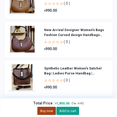
Shoulder Bag La
( 0 )
৳990.00
New Arrival Designer Women′s Bags
Fashion Curved design Handbags
Shoulder Bag La
( 0 )
৳990.00
Synthetic Leather Women's Satchel
Bag | Ladies Purse Handbag |
Handheld Bag | Sl
( 0 )
৳990.00
Total Price
:
৳1,850.00
(
)
Tax :
৳0.00
Buy now
Add to cart