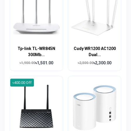
Tp-link TL-WR845N
Cudy WR1200 AC1200
300Mb...
Dual...
৳1,501.00
৳2,300.00
৳1,900.00
৳2,500.00
৳400.00 Off