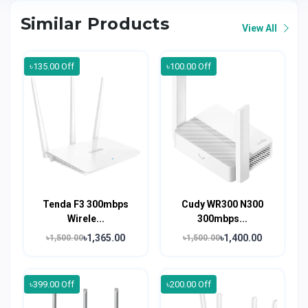
Similar Products
View All
৳135.00 Off
৳100.00 Off
Tenda F3 300mbps
Cudy WR300 N300
Wirele...
300mbps...
৳1,365.00
৳1,400.00
৳1,500.00
৳1,500.00
৳399.00 Off
৳200.00 Off