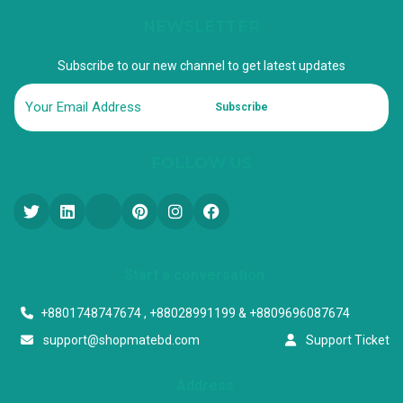
NEWSLETTER
Subscribe to our new channel to get latest updates
Subscribe
FOLLOW US
Start a conversation
+8801748747674 , +88028991199 & +8809696087674
support@shopmatebd.com
Support Ticket
Address