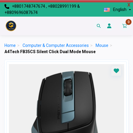
X
+8801748747674 , +88028991199 &
English
+8809696087674
0
Home
>
Computer & Computer Accessories
>
Mouse
>
A4Tech FB35CS Silent Click Dual Mode Mouse