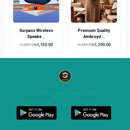
Surpass Wireless
Premium Quality
Speake...
Ambroyd...
৳1,150.00
৳1,290.00
৳1,250.00
৳1,450.00
DOWNLOAD OUR APP
Customer App
Seller App