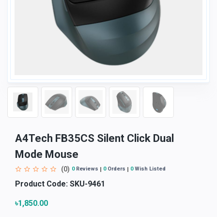
A4Tech FB35CS Silent Click Dual
Mode Mouse
(0)
0
Reviews
0
Orders
0
Wish Listed
Product Code:
SKU-9461
৳1,850.00