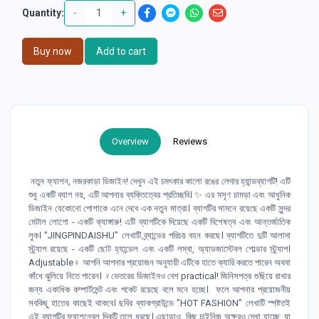
-
+
Quantity:
Buy now
Add to cart
Overview
Reviews
️ নতুন ফ্যাশন, নজরকাড়া ডিজাইন! ️দেখুন এই চমৎকার কালো রঙের লেদার হ্যান্ডব্যাগটি! এটি
শুধু একটি ব্যাগ নয়, এটি আপনার ব্যক্তিত্বের প্রতিচ্ছবি। ✨ এর মসৃণ চামড়া এবং আধুনিক
ডিজাইন যেকোনো পোশাকে এনে দেবে এক নতুন মাত্রা। ব্যাগটির সামনে রয়েছে একটি সুন্দর
মেটাল লোগো - একটি ক্যাঙ্গারু! এটি ব্যাগটিকে দিয়েছে একটি বিশেষত্ব এবং আন্তর্জাতিক
লুক। "JINGPINDAISHU" লেখাটি ব্র্যান্ডের পরিচয় বহন করছে। ব্যাগটিতে দুটি আলাদা
স্ট্র্যাপ রয়েছে - একটি ছোট হ্যান্ডেল এবং একটি লম্বা, অ্যাডজাস্টেবল শোল্ডার স্ট্র্যাপ।
Adjustable‍♀️ আপনি আপনার প্রয়োজন অনুযায়ী এটিকে হাতে ক্যারি করতে পারেন অথবা
কাঁধে ঝুলিয়ে নিতে পারেন। ‍♀️ভেতরের ডিজাইনও বেশ practical! জিনিসপত্র গুছিয়ে রাখার
জন্য একাধিক কম্পার্টমেন্ট এবং পকেট রয়েছে বলে মনে হচ্ছে। ️ ফলে আপনার প্রয়োজনীয়
সবকিছু হাতের কাছেই থাকবে। ছবির ব্যাকগ্রাউন্ডে "HOT FASHION" লেখাটি স্পষ্টতই
এই ব্যাগটির ফ্যাশনেবল দিকটি তুলে ধরছে। এছাড়াও, কিছু চাইনিজ অক্ষরও দেখা যাচ্ছে, যা