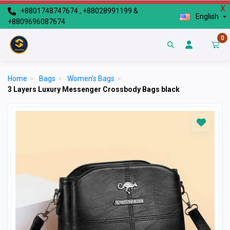
X
+8801748747674 , +88028991199 &
English
+8809696087674
0
Home
>
Bags
>
Women's Bags
>
3 Layers Luxury Messenger Crossbody Bags black