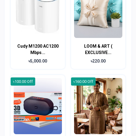
Cudy M1200 AC1200
LOOM & ART (
Mbps...
EXCLUSIVE...
৳5,000.00
৳220.00
৳100.00 Off
৳160.00 Off