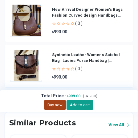
New Arrival Designer Women′s Bags
Fashion Curved design Handbags
Shoulder Bag La
( 0 )
৳990.00
Synthetic Leather Women's Satchel
Bag | Ladies Purse Handbag |
Handheld Bag | Sl
( 0 )
৳990.00
Total Price
:
৳999.00
(
)
Tax :
৳0.00
Buy now
Add to cart
Similar Products
View All