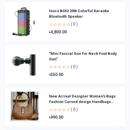
Hoco BS52 20W Colorful Karaoke
Bluetooth Speaker
( 0 )
৳4,800.00
"Mini Fascial Gun for Neck Foot Body
Gun"
( 0 )
৳550.00
New Arrival Designer Women′s Bags
Fashion Curved design Handbags
Shoulder Bag La
( 0 )
৳990.00