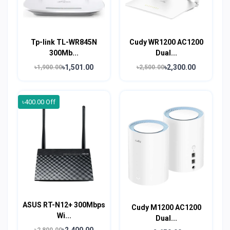
Tp-link TL-WR845N
Cudy WR1200 AC1200
300Mb...
Dual...
৳1,501.00
৳2,300.00
৳1,900.00
৳2,500.00
৳400.00 Off
ASUS RT-N12+ 300Mbps
Cudy M1200 AC1200
Wi...
Dual...
৳2,400.00