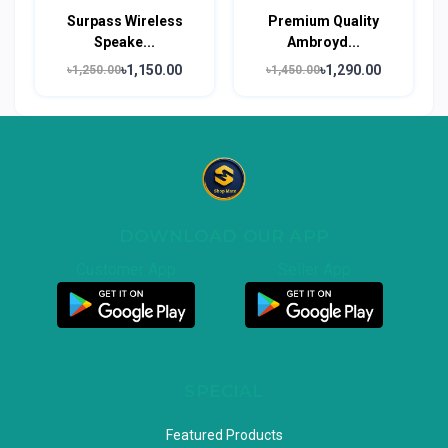
Surpass Wireless
Premium Quality
Speake...
Ambroyd...
৳1,150.00
৳1,290.00
৳1,250.00
৳1,450.00
DOWNLOAD OUR APP
Customer App
Seller App
SPECIAL
Featured Products