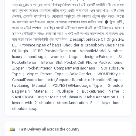
সম্ভবত ব্র্যান্ড বা পণ্যের কোনো বিশেষত্ব নির্দেশ করছে। এই ব্যাগটি কর্মজীবী ​​নারী ‍ থেকে শুরু
করে ফ্যাশন সচেতন যেকোনো নারীর জন্য একটি অসাধারণ পছন্দ হতে পারে। এটি যেমন
টেকসই, তেমনই স্টাইলিশ। ✨ যেকোনো অনুষ্ঠানে এটি আপনার সৌন্দর্য বৃদ্ধি করবে। কালো
রঙ সবসময়ই ক্লাসিক এবং সহজে যেকোনো পোশাকের সাথে মানিয়ে যায়। ⚫️ জিন্স, কুর্তি ,
অথবা ওয়েস্টার্ন পোশাক - সব কিছুর সাথেই এটি দারুণ লাগবে। এই ব্যাগটি নিঃসন্দেহে আপনার
ফ্যাশন স্টেটমেন্টকে আরও জোরালো করবে। এখনই এটি আপনার কালেকশনে যোগ করুন এবং
হয়ে উঠুন আরও আত্মবিশ্বাসী এবং স্টাইলিশ! DescriptionPlace Of Origin :HE
BEI ProvinceTypes of bags :Shoulder & Crossbody BagsPlace
Of Origin : HE BEI ProvinceOccasion : VersatileModel Number :
luxury handbags women bags designerExterior :Silt
PocketInterior : Interior Slot Pocket,Cell Phone Pocket,Interior
Zipper Pocket,Interior CompartmentHardness : SOFTClosure
Type ; zipper Pattern Type : SolidGender : WOMENStyle :
CasualDecoration : letter,SequinedNumber of Handles/Straps :
twoLining Material : POLYESTERHandbags Type : Shoulder
BagsMain Material : PUShape : BucketBrand Name :
VANDERWAHOrigin : Mainland ChinaCN : HebeiAnnotation 1 : 3
layers with 2 shoulder strapsAnnotation 2 : 1 layer has 1
shoulder strap
Fast Delivery all across the country