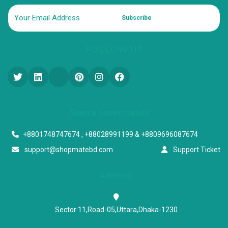
Subscribe
FOLLOW US
Start a conversation
+8801748747674 , +88028991199 & +8809696087674
support@shopmatebd.com
Support Ticket
Address
Sector 11,Road-05,Uttara,Dhaka-1230