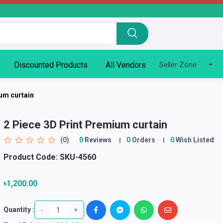
Discounted Products
All Vendors
Seller Zone
um curtain
2 Piece 3D Print Premium curtain
(0)
0
Reviews
0
Orders
0
Wish Listed
Product Code:
SKU-4560
৳1,200.00
-
+
Quantity :