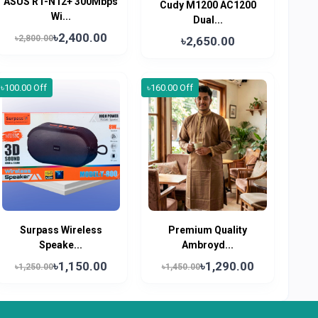
ASUS RT-N12+ 300Mbps
Cudy M1200 AC1200
Wi...
Dual...
৳2,400.00
৳2,800.00
৳2,650.00
৳100.00 Off
৳160.00 Off
Surpass Wireless
Premium Quality
Speake...
Ambroyd...
৳1,150.00
৳1,290.00
৳1,250.00
৳1,450.00