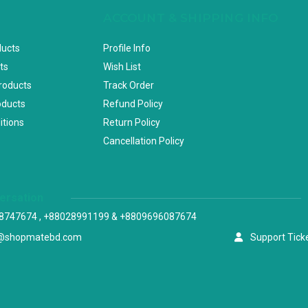
ACCOUNT & SHIPPING INFO
ducts
Profile Info
ts
Wish List
Products
Track Order
oducts
Refund Policy
itions
Return Policy
Cancellation Policy
versation
8747674 , +88028991199 & +8809696087674
@shopmatebd.com
Support Tick