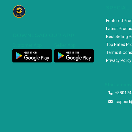
SPECIAL
Featured Pro
Latest Produc
DOWNLOAD OUR APP
Best Selling 
Top Rated Pr
Customer App
Seller App
Terms & Cond
Privacy Policy
Start a con
+880174
support