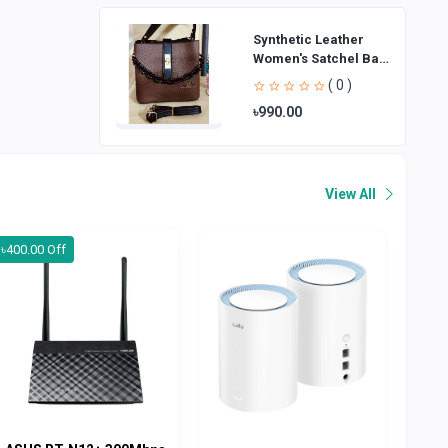
Synthetic Leather
Women's Satchel Bag
| Ladies Purse
( 0 )
Handbag | Handheld
৳990.00
Bag | Sl
View All
৳400.00 Off