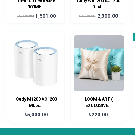
Tp-link TL-WR845N
Cudy WR1200 AC1200
300Mb...
Dual...
৳1,501.00
৳2,300.00
৳1,900.00
৳2,500.00
Cudy M1200 AC1200
LOOM & ART (
Mbps...
EXCLUSIVE...
৳5,000.00
৳220.00