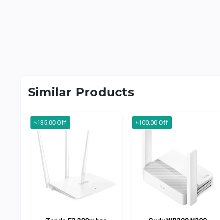
Similar Products
৳135.00 Off
৳100.00 Off