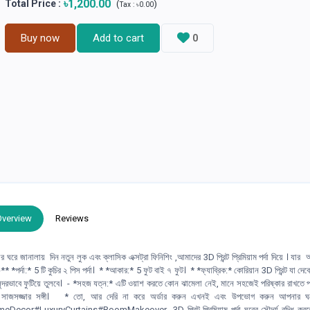
৳1,200.00
Total Price
:
(
)
Tax :
৳0.00
Buy now
Add to cart
0
Overview
Reviews
নার ঘরে জানালায় দিন নতুন লুক এবং ক্লাসিক এক্সট্রা ফিনিশিং ,আমাদের 3D প্রিন্ট প্রিমিয়াম পর্দা দিয়ে । যার 
্দা:* 5 টি কুচির ২ পিস পর্দা। * *আকার:* 5 ফুট বাই ৭ ফুট। * *ফ্যাব্রিক:* কোরিয়ান 3D প্রিন্ট যা দেবে দীর
 সুন্দরভাবে ফুটিয়ে তুলবে। - *সহজ যত্ন:* এটি ওয়াশ করতে কোন ঝামেলা নেই, মানে সহজেই পরিষ্কার রাখতে 
ার ঘরের সাজসজ্জার সঙ্গী। * তো, আর দেরি না করে অর্ডার করুন এখনই এবং উপভোগ করুন আপনার ঘ
uxuryCurtains#RoomMakeover 3D প্রিন্ট প্রিমিয়াম পর্দা ঘরের সৌন্দর্য বৃদ্ধি করতে