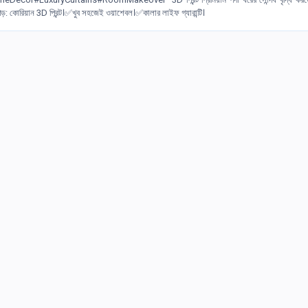
ড়: কোরিয়ান 3D প্রিন্ট।✅খুব সহজেই ওয়াশেবল।✅কালার লাইফ গ্যারান্টি।