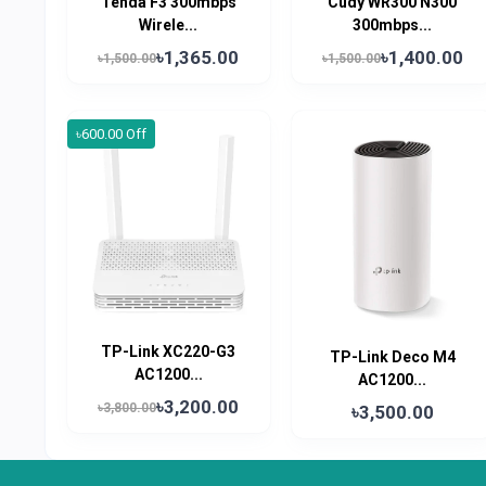
Tenda F3 300mbps
Cudy WR300 N300
Wirele...
300mbps...
৳1,365.00
৳1,400.00
৳1,500.00
৳1,500.00
৳600.00 Off
TP-Link XC220-G3
TP-Link Deco M4
AC1200...
AC1200...
৳3,200.00
৳3,800.00
৳3,500.00