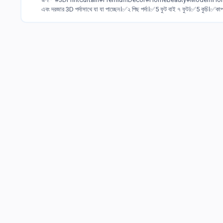
এবং দরজার 3D পর্দাসাথে যা যা পাচ্ছেন।✅২ পিছ পর্দা।✅5 ফুট বাই ৭ ফুট।✅5 কুচি।✅কাপ