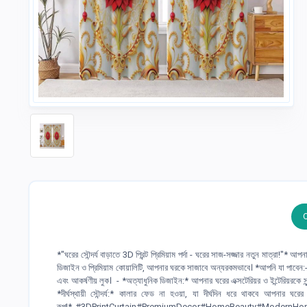
*"ঘরের সৌন্দর্য বাড়াতে 3D প্রিন্ট প্রিমিয়াম পর্দা - ঘরের সাজ-সজ্জার নতুন মাত্রা!"* আপ
ডিজাইন ও প্রিমিয়াম কোয়ালিটি, আপনার ঘরকে সাজাবে অন্যরকমভাবে। *আপনি যা পাবেন:-** *পর
এবং আকর্ষণীয় লুক। - *অত্যাধুনিক ডিজাইন:* আপনার ঘরের এক্সটেরিয়র ও ইন্টেরিয়রকে
*দীর্ঘস্থায়ী সৌন্দর্য:* কালার ফেড না হওয়া, যা দীর্ঘদিন ধরে থাকবে আপন
রূপ!* #3DPrintCurtain#PremiumDecor#HomeBeauty#ModernHomeDecor#L