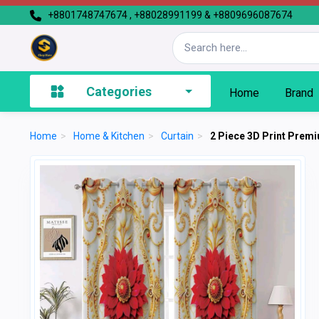
+8801748747674 , +88028991199 & +8809696087674
Categories
Home
Brand
Home
>
Home & Kitchen
>
Curtain
>
2 Piece 3D Print Premi