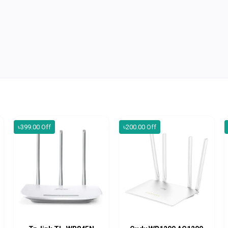
৳399.00 Off
৳200.00 Off