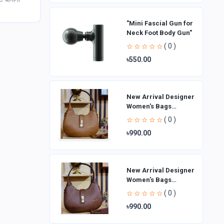
"Mini Fascial Gun for
Neck Foot Body Gun"
( 0 )
৳550.00
New Arrival Designer
Women′s Bags
Fashion Curved
( 0 )
design Handbags
৳990.00
Shoulder Bag La
New Arrival Designer
Women′s Bags
Fashion Curved
( 0 )
design Handbags
৳990.00
Shoulder Bag La