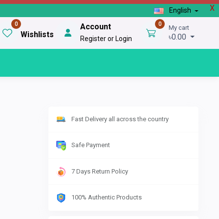
X
English
0
0
Account
My cart
Wishlists
৳0.00
Register or Login
Fast Delivery all across the country
Safe Payment
7 Days Return Policy
100% Authentic Products